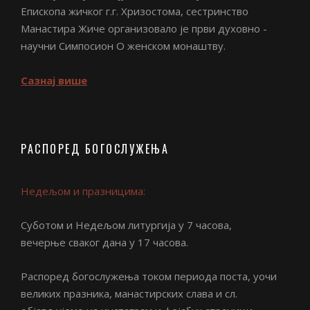
Епископа жичког г.г. Хризостома, сестринство
Манастира Жиче организовало је први духовно -
научни Симпосион О женском монаштву.
Сазнај више
РАСПОРЕД БОГОСЛУЖЕЊА
Недељом и празницима:
Суботом и Недељом литургија у 7 часова,
вечерње сваког дана у 17 часова.
Распоред богослужења током периода поста, уочи
великих празника, манастирских слава и сл.