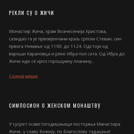
РЕКЛИ СУ О ЖИЧИ
Монастир Жича, храм Вознесенија Христова,
сазидао га је првовјенчани краљ српски Стеван, син
првога Немање од 1190. до 1124. Одстоји од
вароши Карановца и реке Ибра пол сата. Од Ибра до
Жиче иде се кроз горошумну планину...
Сазнај више
СИМПОСИОН О ЖЕНСКОМ МОНАШТВУ
У сусрет осамстогодишњици постојања Манастира
Жиче, у славу Божију, по благослову тадашњег