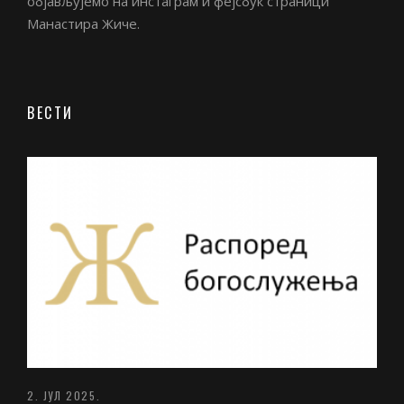
објављујемо на инстаграм и фејсбук страници
Манастира Жиче.
ВЕСТИ
2. ЈУЛ 2025.