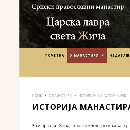
ПОЧЕТНА
О МАНАСТИРУ
ИЗДАВАШ
HOME
О МАНАСТИРУ
ИСТОРИЈА МАНАСТИРА ЖИЧЕ
ИСТОРИЈА МАНАСТИР
Значај који Жича, као симбол оснивања срп