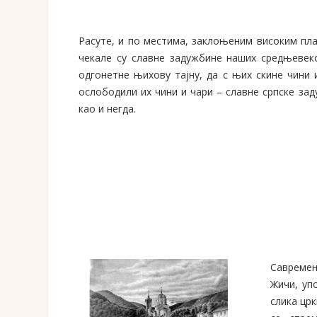
Расуте, и по местима, заклоњеним високим пла
чекале су славне задужбине наших средњевек
одгонетне њихову тајну, да с њих скине чини 
ослободили их чини и чари – славне српске зад
као и негда.
Савремен
Жичи, уп
слика црк