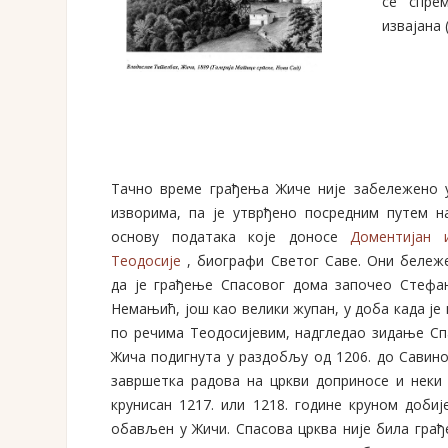
се спре
извајана 
Тачно време грађења Жиче није забележено 
изворима, па је утврђено посредним путем н
основу података које доносе
Доментијан 
Теодосије
, биографи Светог Саве. Они бележ
да је грађење Спасовог дома започео Стефа
Немањић, још као велики жупан, у доба када је
по речима Теодосијевим, надгледао зидање Спа
Жича подигнута у раздобљу од 1206. до Савино
завршетка радова на цркви доприносе и неки 
крунисан 1217. или 1218. године круном добије
обављен у Жичи. Спасова црква није била грађ