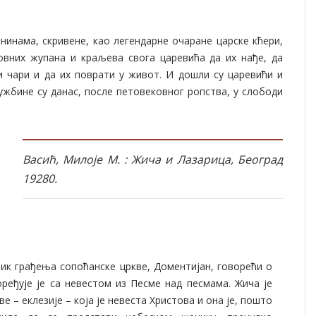
нинама, скривене, као легендарне очаране царске кћери,
овних жупана и краљева свога царевића да их нађе, да
и чари и да их поврати у живот. И дошли су царевићи и
ужбине су данас, после петовековног ропства, у слободи
Васић, Милоје М. : Жича и Лазарица, Београд
19280.
ик грађења сопоћанске цркве, Доментијан, говорећи о
оређује је са невестом из Песме над песмама. Жича је
ве – еклезије – која је невеста Христова и она је, пошто