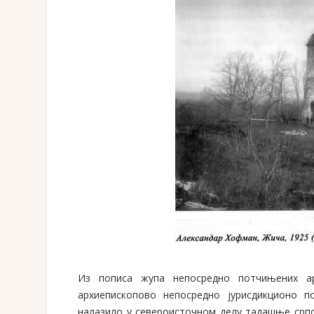
Из пописа жупа непосредно потчињених а
архиепископово непосредно јурисдикционо по
налазило у североисточном делу тадашње српс