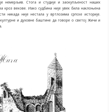
 је немерљив. Стога и студије и заокупљеност наших
а кроз векове. Иако судбина није увек била наклоњена
ти никада није нестала у вртлозима српске историје.
културне и духовне баштине да говоре о светој Жичи и
а.