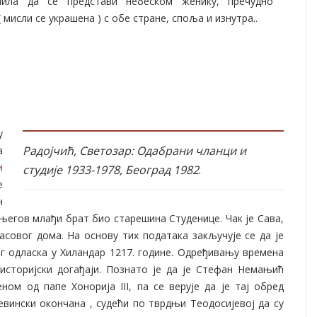
мила да се представи небеском женику, пречудно
( мисли се украшена ) с обе стране, споља и изнутра..
у
Радојчић, Светозар: Одабрани чланци и
а
и
студије 1933-1978, Београд 1982
.
е
н
 његов млађи брат био старешина Студенице. Чак је Сава,
совог дома. На основу тих података закључује се да је
г одласка у Хиландар 1217. године. Одређивању времена
историјски догађаји. Познато је да је Стефан Немањић
ном од папе Хонорија III, па се верује да је тај обред
евински окончана , судећи по тврдњи Теодосијевој да су