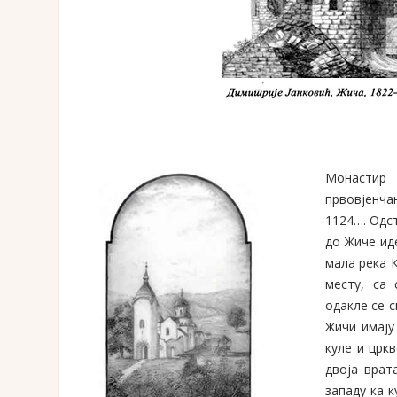
Монастир 
првовјенча
1124…. Одс
до Жиче ид
мала река 
месту, са 
одакле се с
Жичи имају
куле и цркв
двоја врат
западу ка к