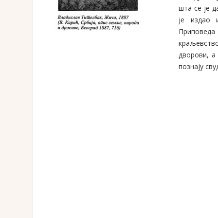
шта се је д
је издао 
Приповеда 
краљевство
дворови, а 
познају св