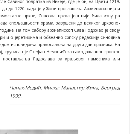
е Савиног повратка из Никеје, где је он, на Цвети 1219.
 да до 1220. када је у Жичи проглашена Архиепископија и
амосталне цркве, Спасова црква још није била изнутра
брада спољашњости храма, завршени до великог црквено-
одине. На том сабору архиепископ Сава I одржао је своју
ери и о јеретицима и обзнанио српску редакцију Синодика
едом исповедања православља на други дан празника. На
ј, крунисан је Стефан Немањић за самодржавног српског
 постављања Радослава за краљевог намесника или
Чанак-Медић, Милка: Манастир Жича, Београд
1999.