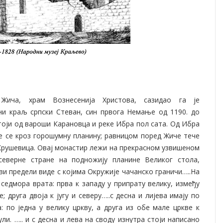
Жича, храм Вознесенија Христова, сазидао га је
ни краљ српски Стеван, син првога Немање од 1190. до
тоји од вароши Карановца и реке Ибра пол сата. Од Ибра
е се кроз горошумну планину; равницом поред Жиче тече
Крушевица. Овај монастир лежи на прекрасном узвишеном
северне стране на подножију планине Великог стола,
ви предели виде с којима Окружије чачанско граничи…..На
 седмора врата: прва к западу у припрату велику, између
е; друга двоја к југу и северу…..с десна и лијева имају по
а: по једна у велику цркву, а друга из обе мале цркве к
ули. ….. и с десна и лева на своду изнутра стоји написано