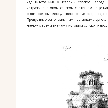
идентитета има у историји српског народа,
истраживача овом српском светињом не јењав
овом светом месту, свест о његовој вреднос
Препустимо зато свим тим прегаоцима српске 
њеном месту и значају у историји српског народ