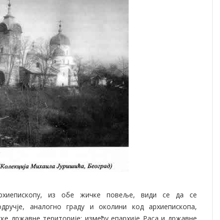
рхиепископу, из обе жичке повеље, види се да се
дручје, аналогно граду и околини код архиепископа,
ке државне територије: између епархије Раса и државне