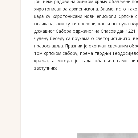
још неки радови на жичком храму обављени посл
хиротонисан за архиепископа. Знамо, исто тако,
када су хиротонисани нови епископи Српске с
осликана, али су ти послови, као и потпуна о
државног Сабора одржаног на Спасов дан 1221. г
чувену беседу са поукама о светој истинитој в
православља. Празник је окончан свечаним обр
том српском сабору, према тврдњи Теодосијево
краља, а можда је тада обављен само чин
заступника.