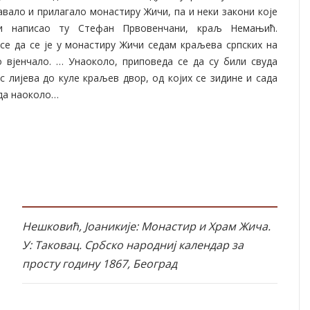
авало и прилагало монастиру Жичи, па и неки закони које
и написао ту Стефан Првовенчани, краљ Немањић.
се да се је у монастиру Жичи седам краљева српских на
 вјенчало. … Унаоколо, приповеда се да су били свуда
с лијева до куле краљев двор, од којих се зидине и сада
уда наоколо…
Нешковић, Јоаникије: Монастир и Храм Жича.
У: Таковац. Србско народниј календар за
просту годину 1867, Београд