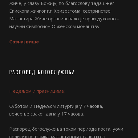
Жиче, у славу Божију, по благослову тадашњег
Епископа жичког г.г. Хризостома, сестринство
Манастира Жиче организовало је први духовно -
научни Симпосион О женском монаштву.
Сазнај више
РАСПОРЕД БОГОСЛУЖЕЊА
Недељом и празницима:
Суботом и Недељом литургија у 7 часова,
вечерње сваког дана у 17 часова.
Распоред богослужења током периода поста, уочи
великих празника, манастирских слава и сл.