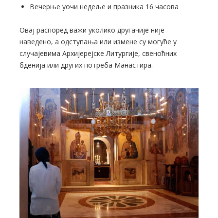
Вечерње уочи недеље и празника 16 часова
Овај распоред важи уколико другачије није
наведено, а одступања или измене су могуће у
случајевима Архијерејске Литургије, свеноћних
бденија или других потреба Манастира.