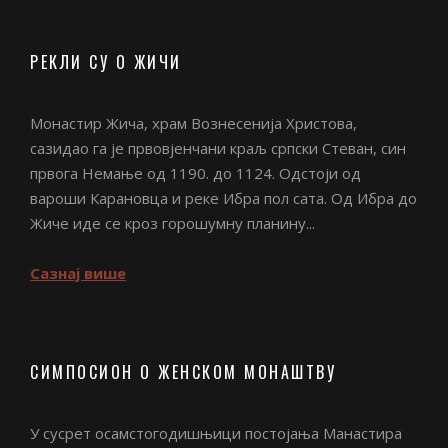
РЕКЛИ СУ О ЖИЧИ
Монастир Жича, храм Вознесенија Христова,
сазидао га је првовјенчани краљ српски Стеван, син
првога Немање од 1190. до 1124. Одстоји од
вароши Карановца и реке Ибра пол сата. Од Ибра до
Жиче иде се кроз горошумну планину...
Сазнај више
СИМПОСИОН О ЖЕНСКОМ МОНАШТВУ
У сусрет осамстогодишњици постојања Манастира