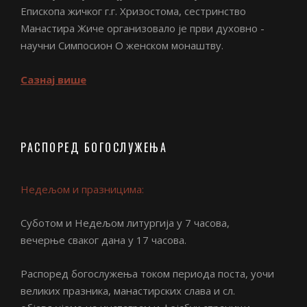
Епископа жичког г.г. Хризостома, сестринство
Манастира Жиче организовало је први духовно -
научни Симпосион О женском монаштву.
Сазнај више
РАСПОРЕД БОГОСЛУЖЕЊА
Недељом и празницима:
Суботом и Недељом литургија у 7 часова,
вечерње сваког дана у 17 часова.
Распоред богослужења током периода поста, уочи
великих празника, манастирских слава и сл.