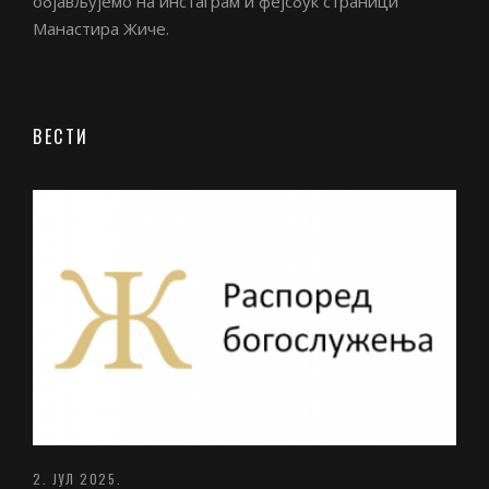
објављујемо на инстаграм и фејсбук страници
Манастира Жиче.
ВЕСТИ
2. ЈУЛ 2025.