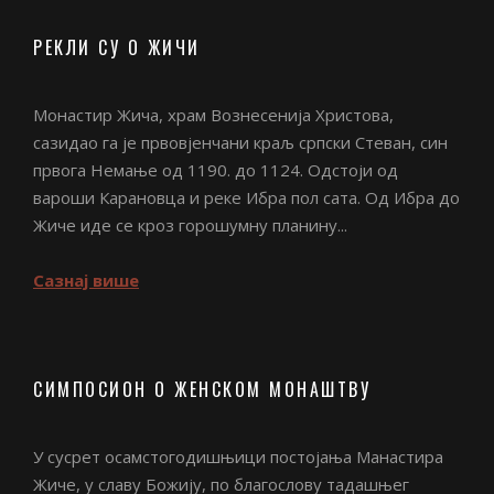
РЕКЛИ СУ О ЖИЧИ
Монастир Жича, храм Вознесенија Христова,
сазидао га је првовјенчани краљ српски Стеван, син
првога Немање од 1190. до 1124. Одстоји од
вароши Карановца и реке Ибра пол сата. Од Ибра до
Жиче иде се кроз горошумну планину...
Сазнај више
СИМПОСИОН О ЖЕНСКОМ МОНАШТВУ
У сусрет осамстогодишњици постојања Манастира
Жиче, у славу Божију, по благослову тадашњег