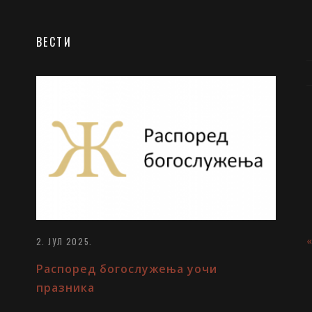
ВЕСТИ
2. ЈУЛ 2025.
Распоред богослужења уочи
празника