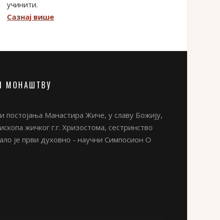
учинити.
Сазнај више
М МОНАШТВУ
 постојања Манастира Жиче, у славу Божију,
скопа жичког г.г. Хризостома, сестринство
ло је први духовно - научни Симпосион О