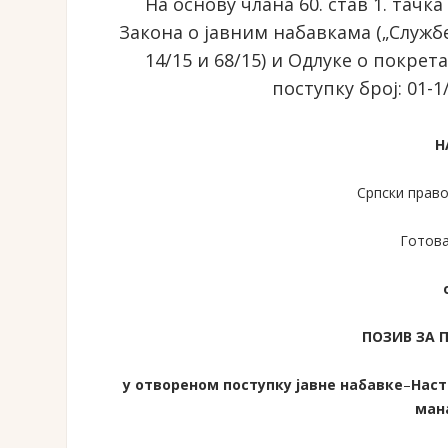
На основу члана 60. став 1. тачка 
Закона о јавним набавкама („Службе
14/15 и 68/15) и Одлуке о покре
поступку број: 01-1
Н
Српски прав
Готова
ПОЗИВ ЗА
у отвореном поступку јавне набавке
–
Наст
ман