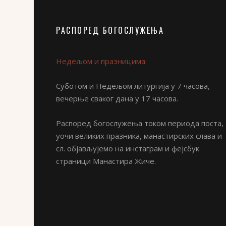
РАСПОРЕД БОГОСЛУЖЕЊА
Недељом и празницима:
Суботом и Недељом литургија у 7 часова,
вечерње сваког дана у 17 часова.
Распоред богослужења током периода поста,
уочи великих празника, манастирских слава и
сл. објављујемо на инстаграм и фејсбук
страници Манастира Жиче.