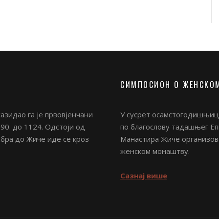
СИМПОСИОН О ЖЕНСКО
азидао га је првовјенчани
У сусрет осамстогодишњици
90. до 1124. Одстоји од
по благослову тадашњег Епи
Ибра до Жиче иде се кроз
Манастира Жиче организова
женском монаштву.
Сазнај више