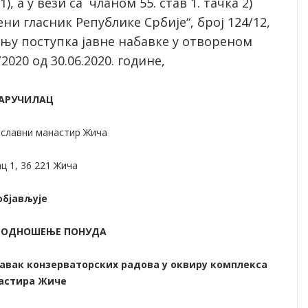
1), а у вези са чланом 55. став 1. тачка 2)
ни гласник Републике Србије“, број 124/12,
тању поступка јавне набавке у отвореном
/2020 од 30.06.2020. године,
АРУЧИЛАЦ
ославни манастир Жича
ц 1, 36 221 Жича
објављује
 ПОДНОШЕЊЕ ПОНУДА
авак конзерваторских радова у оквиру комплекса
астира Жиче