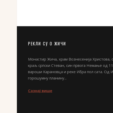
РЕКЛИ СУ О ЖИЧИ
Монастир Жича, храм Вознесенија Христова, с
краљ српски Стеван, син првога Немање од 11
вароши Карановца и реке Ибра пол сата. Од 
горошумну планину...
Сазнај више