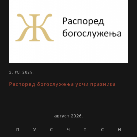
2. ЈУЛ 2025.
Распоред богослужења уочи празника
август 2026.
П
У
С
Ч
П
С
Н