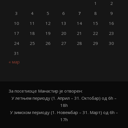
1
2
3
4
5
6
7
8
9
10
11
12
13
14
15
16
17
18
19
20
21
22
23
24
25
26
27
28
29
30
31
« мар
За посетиоце Манастир је отворен:
У летњем периоду (1. Април – 31. Октобар) од 6h –
18h
У зимском периоду (1. Новембар – 31. Март) од 6h –
17h