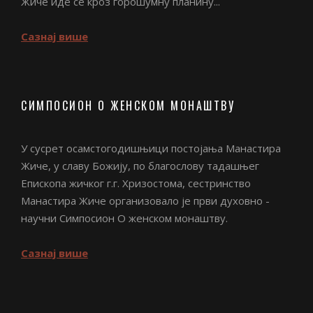
Жиче иде се кроз горошумну планину...
Сазнај више
СИМПОСИОН О ЖЕНСКОМ МОНАШТВУ
У сусрет осамстогодишњици постојања Манастира
Жиче, у славу Божију, по благослову тадашњег
Епископа жичког г.г. Хризостома, сестринство
Манастира Жиче организовало је први духовно -
научни Симпосион О женском монаштву.
Сазнај више