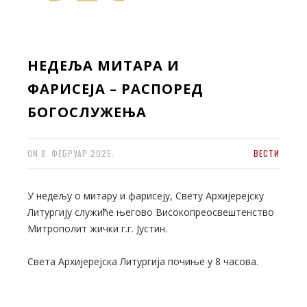
НЕДЕЉА МИТАРА И
ФАРИСЕЈА – РАСПОРЕД
БОГОСЛУЖЕЊА
ON
8. ФЕБРУАР 2025.
ВЕСТИ
У недељу о митару и фарисеју, Свету Архијерејску
Литургију служиће његово Високопреосвештенство
Митрополит жички г.г. Јустин.
Света Архијерејска Литургија почиње у 8 часова.