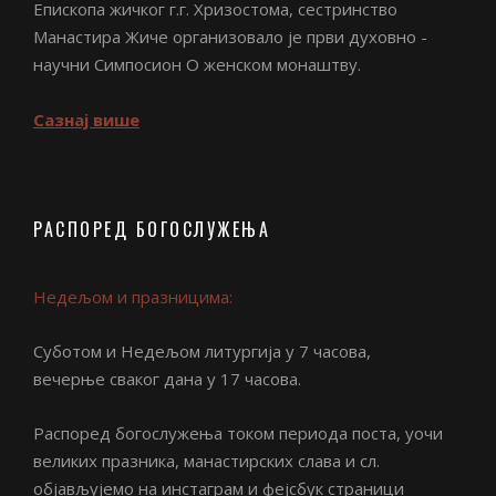
Епископа жичког г.г. Хризостома, сестринство
Манастира Жиче организовало је први духовно -
научни Симпосион О женском монаштву.
Сазнај више
РАСПОРЕД БОГОСЛУЖЕЊА
Недељом и празницима:
Суботом и Недељом литургија у 7 часова,
вечерње сваког дана у 17 часова.
Распоред богослужења током периода поста, уочи
великих празника, манастирских слава и сл.
објављујемо на инстаграм и фејсбук страници