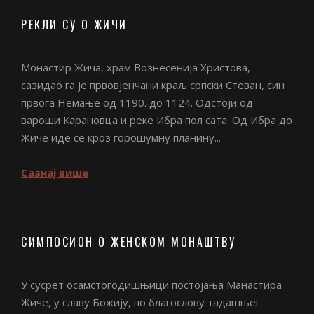
РЕКЛИ СУ О ЖИЧИ
Монастир Жича, храм Вознесенија Христова,
сазидао га је првовјенчани краљ српски Стеван, син
првога Немање од 1190. до 1124. Одстоји од
вароши Карановца и реке Ибра пол сата. Од Ибра до
Жиче иде се кроз горошумну планину...
Сазнај више
СИМПОСИОН О ЖЕНСКОМ МОНАШТВУ
У сусрет осамстогодишњици постојања Манастира
Жиче, у славу Божију, по благослову тадашњег