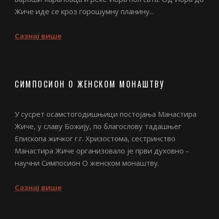
Жиче иде се кроз горошумну планину...
Сазнај више
СИМПОСИОН О ЖЕНСКОМ МОНАШТВУ
У сусрет осамстогодишњици постојања Манастира
Жиче, у славу Божију, по благослову тадашњег
Епископа жичког г.г. Хризостома, сестринство
Манастира Жиче организовало је први духовно -
научни Симпосион О женском монаштву.
Сазнај више