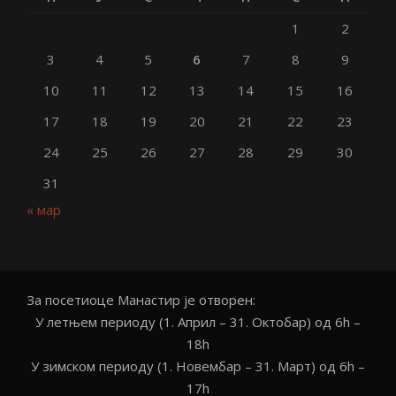
1
2
3
4
5
6
7
8
9
10
11
12
13
14
15
16
17
18
19
20
21
22
23
24
25
26
27
28
29
30
31
« мар
За посетиоце Манастир је отворен:
У летњем периоду (1. Април – 31. Октобар) од 6h –
18h
У зимском периоду (1. Новембар – 31. Март) од 6h –
17h