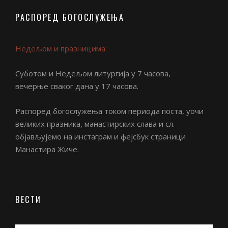
РАСПОРЕД БОГОСЛУЖЕЊА
Недељом и празницима:
Суботом и Недељом литургија у 7 часова,
вечерње сваког дана у 17 часова.
Распоред богослужења током периода поста, уочи
великих празника, манастирских слава и сл.
објављујемо на инстаграм и фејсбук страници
Манастира Жиче.
ВЕСТИ