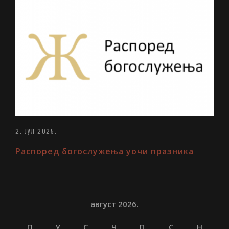
2. ЈУЛ 2025.
Распоред богослужења уочи празника
август 2026.
П
У
С
Ч
П
С
Н