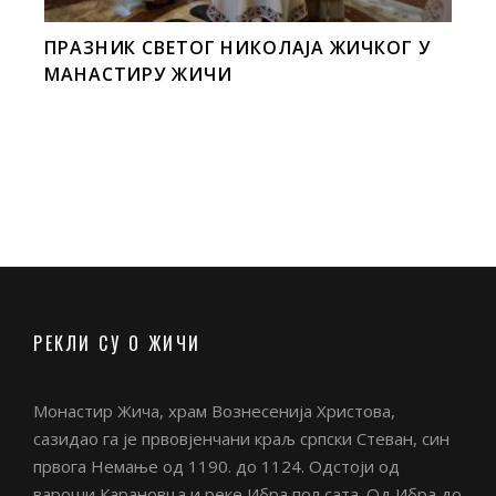
ПРАЗНИК СВЕТОГ НИКОЛАЈА ЖИЧКОГ У
МАНАСТИРУ ЖИЧИ
РЕКЛИ СУ О ЖИЧИ
Монастир Жича, храм Вознесенија Христова,
сазидао га је првовјенчани краљ српски Стеван, син
првога Немање од 1190. до 1124. Одстоји од
вароши Карановца и реке Ибра пол сата. Од Ибра до