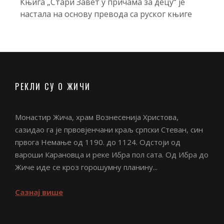
Књига „Стари Завет у причама за децу“ је
настала на основу превода са руског књиге
РЕКЛИ СУ О ЖИЧИ
Монастир Жича, храм Вознесенија Христова,
сазидао га је првовјенчани краљ српски Стеван, син
првога Немање од 1190. до 1124. Одстоји од
вароши Карановца и реке Ибра пол сата. Од Ибра до
Жиче иде се кроз горошумну планину...
Сазнај више