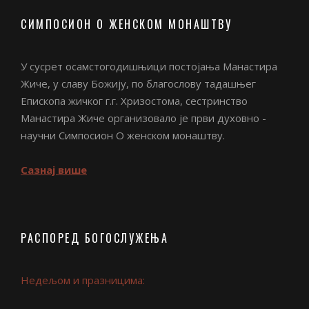
СИМПОСИОН О ЖЕНСКОМ МОНАШТВУ
У сусрет осамстогодишњици постојања Манастира
Жиче, у славу Божију, по благослову тадашњег
Епископа жичког г.г. Хризостома, сестринство
Манастира Жиче организовало је први духовно -
научни Симпосион О женском монаштву.
Сазнај више
РАСПОРЕД БОГОСЛУЖЕЊА
Недељом и празницима: