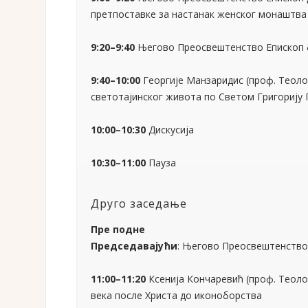
10:00–10:30
Дискусија
10:30–11:00
Пауза
Друго заседање
Пре подне
Председавајући
: Његово Преосвештенство 
11:00–11:20
Ксенија Кончаревић (проф. Теоло
века после Христа до иконоборства
11:20–11:40
др Евгенија Жукова, Женско мон
11:40–12:00
Нона Пападимитрију (проф. Теоло
раса: византијска племкиња као монахиња
12:00–12:20
Игуманија манастира Хрисопиги, К