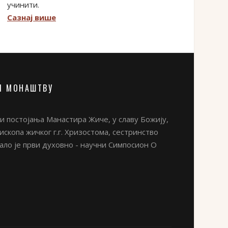
учинити.
Сазнај више
М МОНАШТВУ
 постојања Манастира Жиче, у славу Божију,
скопа жичког г.г. Хризостома, сестринство
ло је први духовно - научни Симпосион О