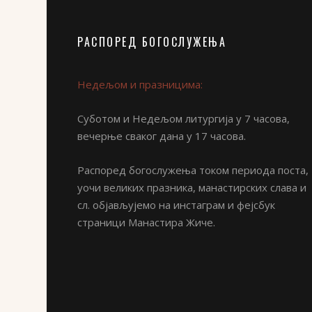
Субота 3. септембар
17:00–18:30
Округли сто
РАСПОРЕД БОГОСЛУЖЕЊА
Његово Преосвештенство умировљени Епископ 
утицај Светог Николаја Жичког и Охридског 
Недељом и празницима:
Цркве
Његово Високопреосвештенство Митрополит Ме
Суботом и Недељом литургија у 7 часова,
Допринос женског монаштва у пастирској сл
вечерње сваког дана у 17 часова.
Академик Емилиј-Антоније Тахиаос (проф. Сол
Распоред богослужења током периода поста,
Свете Горе
уочи великих празника, манастирских слава и
сл. објављујемо на инстаграм и фејсбук
Игуман манастира Симонопетре, Света Гора,
страници Манастира Жиче.
Горе данас
Закључна реч:
Његово Преосвештенство Викарни Епископ јег