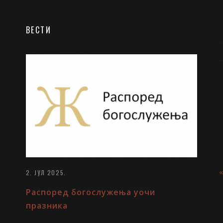
ВЕСТИ
захумско-херцеговачки, г. г. Атанасије, Духовни
и Преподобног Јустина Ћелијског на монаштво наше
согеје и Лавриотике, г. г. Николај, Грчка црква,
ужби Цркве
унског универзитета), Духовни токови кроз историју
 Архимандрит Јелисеј, Духовно сведочанство Свете
2. ЈУЛ 2025.
Распоред богослужења уочи
празника
арски, г. г. Порфирије