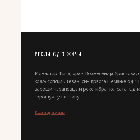
11:30–11:50
Његово Високопреосвештенство Ми
Антиохијска патријаршија, Женско монаштво 
могућности за обнову
11:50–12:10
Његово Високопреосвештенство Ми
Грузијска патријаршија, Женско монаштво у Г
обнову
РЕКЛИ СУ О ЖИЧИ
12:10–12:30
Игуман скита Благовести Пресвет
Агапије Корбу, Румунска патријаршија, Видо
Монастир Жича, храм Вознесенија Христова, с
манастирска општежића, лавре, скитови
краљ српски Стеван, син првога Немање од 11
вароши Карановца и реке Ибра пол сата. Од 
12:30–12:50
Игуманија манастира Часног Крст
горошумну планину...
монаштво у Грчкој, јуче и данас
Сазнај више
12:50–13:20
Дискусија
13:30
Ручак