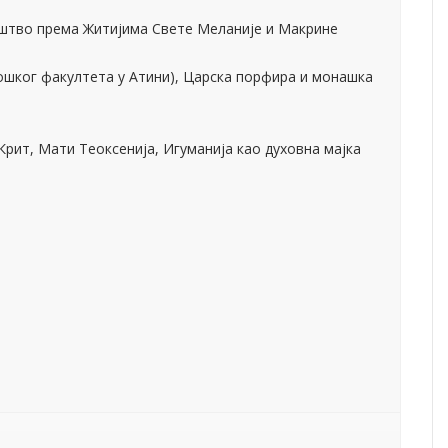
оф. Теолошког факултета у Солуну)
рашко-призренски г. г. Теодосије, Претпоставке
вета Гора, Архимандрит Јелисеј, Духовни темељи за
: Духовно завештање Симонопетритских стараца