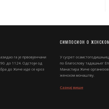
трополит Верије и Александрете, г. г. Павле,
у Антиохијској Патријаршији: постојеће стање и
трополит Самтависија и Горија, г. г. Андреј,
рузијској цркви: постојеће стање и могућности за
СИМПОСИОН О ЖЕНСКО
е Богородице, Алмас, Арад, Румунија, Архимандрит
ви женског монаштва у Румунској Цркви: Велика
азидао га је првовјенчани
У сусрет осамстогодишњици
90. до 1124. Одстоји од
по благослову тадашњег Епи
Ибра до Жиче иде се кроз
Манастира Жиче организова
а, Коринт, Пелопонез, Мати Методија, Женско
женском монаштву.
Сазнај више