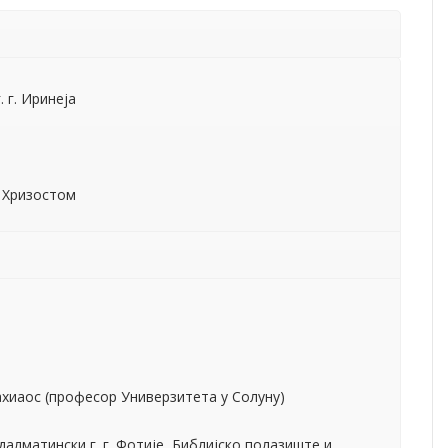
ахиаос (професор Универзитета у Солуну)
лматински г. г. Фотије, Библијско полазиште и
ачки г. г. Иринеј, Богословско утемељење монаштва
шког факултета у Солуну), Претпоставке
 Палами