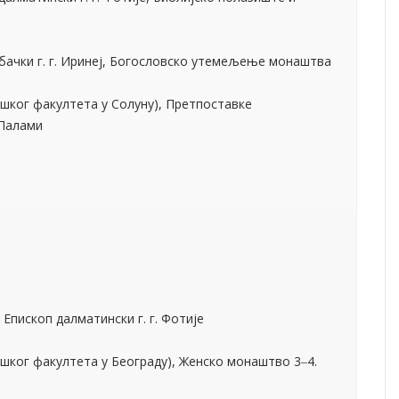
Епископ далматински г. г. Фотије
шког факултета у Београду), Женско монаштво 3‒4.
аштво према Житијима Свете Меланије и Макрине
шког факултета у Атини), Царска порфира и монашка
рит, Мати Теоксенија, Игуманија као духовна мајка