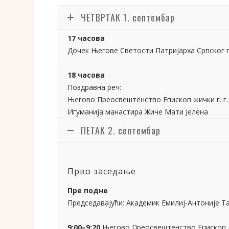
ЧЕТВРТАК 1. септембар
ПЕТАК 2. септембар
Прво заседање
Пре подне
Председавајући: Академик Емилиј-Антоније Т
9:00–9:20
Његово Преосвештенство Епископ да
претпоставке за настанак женског монаштва
9:20–9:40
Његово Преосвештенство Епископ б
9:40–10:00
Георгије Манзаридис (проф. Теоло
светотајинског живота по Светом Григорију