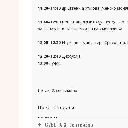
12:20–12:40
Дискусија
13:00
Ручак
Петак, 2. септембар
Прво заседање
По подне
Председавајући
: Георгије Манзаридис (пр
17:00–17:20
Његово Преосвештенство Епископ 
богослужбеног живота у женском монаштву
17:20–17:40
Игуман манастира Симонопетре, С
оснивање и устројавање женских манастира
Јеронима и Емилијана