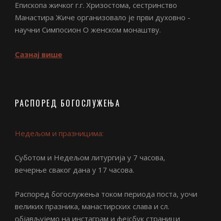
Епископа жичког г.г. Хризостома, сестринство
Манастира Жиче организовало је први духовно -
научни Симпосион О женском монаштву.
Сазнај више
РАСПОРЕД БОГОСЛУЖЕЊА
Недељом и празницима:
Суботом и Недељом литургија у 7 часова,
вечерње сваког дана у 17 часова.
Распоред богослужења током периода поста, уочи
великих празника, манастирских слава и сл.
објављујемо на инстаграм и фејсбук страници