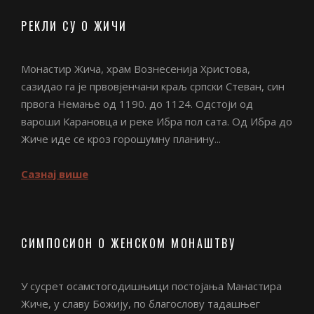
РЕКЛИ СУ О ЖИЧИ
Монастир Жича, храм Вознесенија Христова,
сазидао га је првовјенчани краљ српски Стеван, син
првога Немање од 1190. до 1124. Одстоји од
вароши Карановца и реке Ибра пол сата. Од Ибра до
Жиче иде се кроз горошумну планину...
Сазнај више
СИМПОСИОН О ЖЕНСКОМ МОНАШТВУ
У сусрет осамстогодишњици постојања Манастира
Жиче, у славу Божију, по благослову тадашњег