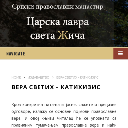
NAVIGATE
HOME
ИЗДАВАШТВО
ВЕРА СВЕТИХ – КАТИХИЗИС
ВЕРА СВЕТИХ – КАТИХИЗИС
Кроз конкретна питања и јасне, сажете и прецизне
одговоре, излажу се основни појмови православне
вере. У овој књизи читалац ће се упознати са
правилним тумачењем православне вере и наћи