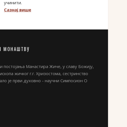
учинити.
Сазнај више
М МОНАШТВУ
 постојања Манастира Жиче, у славу Божију,
скопа жичког г.г. Хризостома, сестринство
ло је први духовно - научни Симпосион О