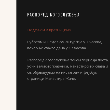
РАСПОРЕД БОГОСЛУЖЕЊА
Недељом и празницима:
Суботом и Недељом литургија у 7 часова,
вечерње сваког дана у 17 часова.
Распоред богослужења током периода поста,
уочи великих празника, манастирских слава и
сл. објављујемо на инстаграм и фејсбук
страници Манастира Жиче.