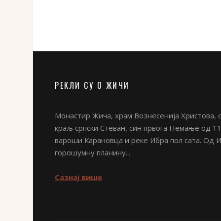
РЕКЛИ СУ О ЖИЧИ
Монастир Жича, храм Вознесенија Христова, с
краљ српски Стеван, син првога Немање од 11
вароши Карановца и реке Ибра пол сата. Од 
горошумну планину...
Сазнај више