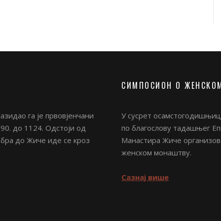
СИМПОСИОН О ЖЕНСКО
азидао га је првовјенчани
У сусрет осамстогодишњици
90. до 1124. Одстоји од
по благослову тадашњег Епи
Ибра до Жиче иде се кроз
Манастира Жиче организова
женском монаштву.
Сазнај више