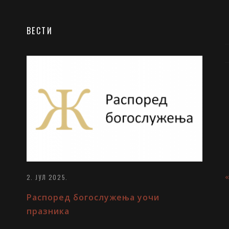
ВЕСТИ
2. ЈУЛ 2025.
Распоред богослужења уочи
празника