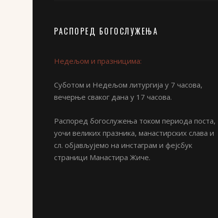
РАСПОРЕД БОГОСЛУЖЕЊА
Недељом и празницима:
Суботом и Недељом литургија у 7 часова,
вечерње сваког дана у 17 часова.
Распоред богослужења током периода поста,
уочи великих празника, манастирских слава и
сл. објављујемо на инстаграм и фејсбук
страници Манастира Жиче.