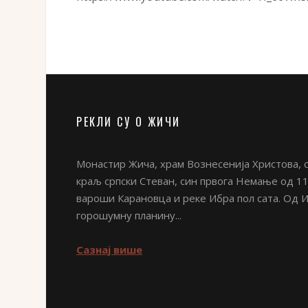
РЕКЛИ СУ О ЖИЧИ
Монастир Жича, храм Вознесенија Христова, с
краљ српски Стеван, син првога Немање од 11
вароши Карановца и реке Ибра пол сата. Од 
горошумну планину...
Сазнај више